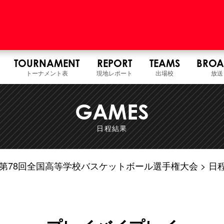
TOURNAMENT
REPORT
TEAMS
BROA
トーナメント表
現地レポート
出場校
放送
GAMES
日程結果
7年度 第78回全国高等学校バスケットボール選手権大会
日