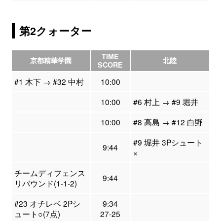
第2クォーター
TIME
京都精華学園
北陸
SCORE
#1 木下 → #32 中村
10:00
10:00
#6 村上 → #9 堀井
10:00
#8 高島 → #12 白野
#9 堀井 3Pシュート
9:44
×
チームディフェンス
9:44
リバウンド(1-1-2)
#23 オチレベ 2Pシ
9:34
ュート○(7点)
27-25