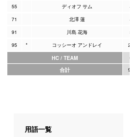
55
ディオフ サム
8
71
北澤 蓮
8
91
川島 花海
3
95
*
コッシーオ アンドレイ
26
HC / TEAM
0
合計
95
用語一覧