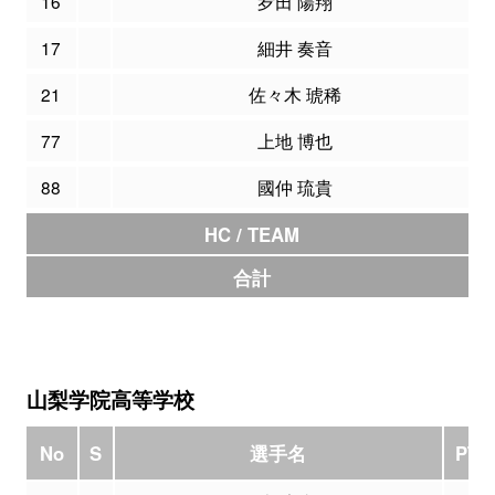
16
夛田 陽翔
17
細井 奏音
21
佐々木 琥稀
77
上地 博也
88
國仲 琉貴
HC / TEAM
合計
山梨学院高等学校
No
S
選手名
PTS