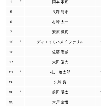
1
*
岡本 素直
7
5
長澤 龍未
2
6
村崎 太一
4
7
安原 楓真
0
12
*
ディエイモハメド ファリル
11
13
佐藤 瑠威
0
17
太田 皓大
0
21
*
桂川 遼太郎
11
28
矢崎 良
0
30
*
前田 瑛太
15
33
木戸 彪悟
0