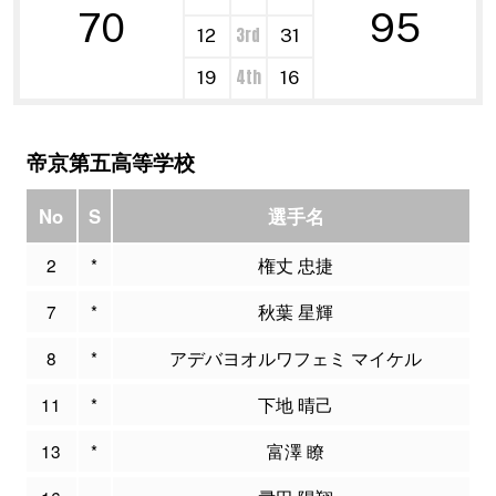
70
95
3rd
12
31
4th
19
16
帝京第五高等学校
No
S
選手名
2
*
権丈 忠捷
7
*
秋葉 星輝
8
*
アデバヨオルワフェミ マイケル
11
*
下地 晴己
13
*
富澤 瞭