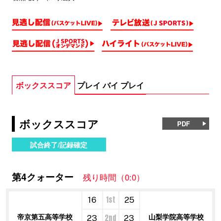
ボックススコア
プレイ バイ プレイ
ボックススコア
PDF
試合終了/記録確定
第4クォーター
残り時間（0:0）
1st
16
25
帝京第五高等学校
山梨学院高等学校
2nd
23
23