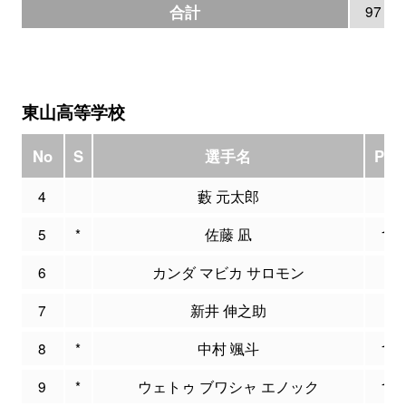
合計
97
東山高等学校
No
S
選手名
PTS
4
藪 元太郎
0
5
*
佐藤 凪
17
6
カンダ マビカ サロモン
9
7
新井 伸之助
0
8
*
中村 颯斗
11
9
*
ウェトゥ ブワシャ エノック
10