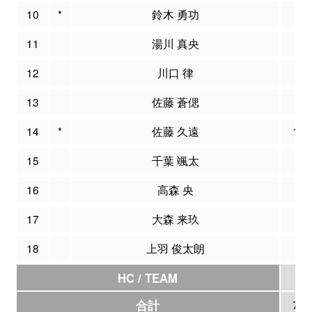
10
*
鈴木 勇功
8
11
湯川 真央
0
12
川口 律
0
13
佐藤 蒼偲
0
14
*
佐藤 久遠
16
15
千葉 颯太
0
16
高森 央
0
17
大森 来玖
0
18
上羽 俊太朗
0
HC / TEAM
0
合計
71