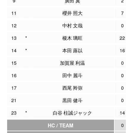
9
廣田 翼
2
11
櫻井 照大
7
12
中村 文哉
0
13
*
榎木 璃旺
22
14
*
本田 蕗以
16
15
加賀屋 利温
0
16
田中 麗斗
0
17
西尾 羚弥
0
21
黒田 健斗
0
23
*
白谷 柱誠ジャック
14
HC / TEAM
0