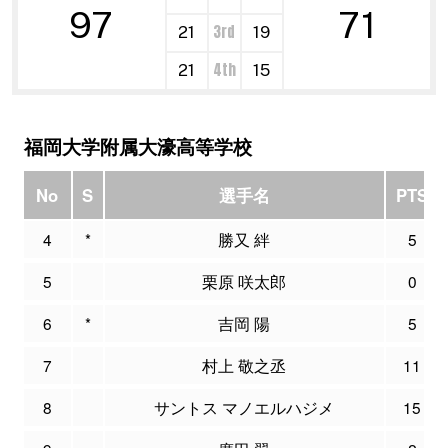
97
71
3rd
21
19
4th
21
15
福岡大学附属大濠高等学校
No
S
選手名
PTS
4
*
勝又 絆
5
5
栗原 咲太郎
0
6
*
吉岡 陽
5
7
村上 敬之丞
11
8
サントス マノエルハジメ
15