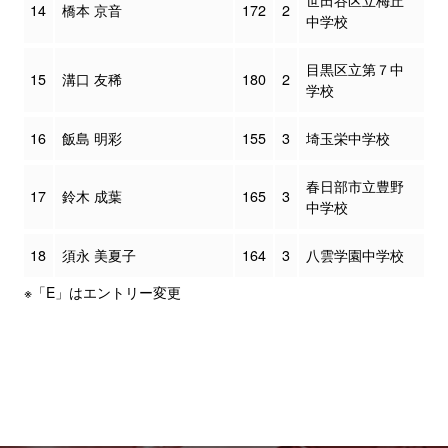
14
橋本 京音
172
2
中学校
目黒区立第７中
15
溝口 友稀
180
2
学校
16
飯島 明彩
155
3
埼玉栄中学校
春日部市立豊野
17
鈴木 成葉
165
3
中学校
18
須永 美夏子
164
3
八雲学園中学校
※「E」はエントリー変更