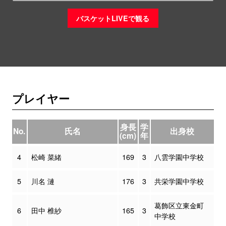
バスケットLIVEで観る
プレイヤー
身長
学
No.
氏名
出身校
(cm)
年
4
松崎 菜緒
169
3
八雲学園中学校
5
川名 漣
176
3
共栄学園中学校
葛飾区立東金町
6
田中 椎紗
165
3
中学校