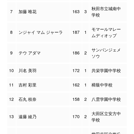
秋田市立城南中
7
加藤 唯花
163
3
学校
モマールマレー
8
ンジャイ マム ジャーラ
187
1
ムディオップ
サンバンジェメ
9
テウ アダマ
186
2
ソウ
10
川名 美羽
172
1
共栄学園中学校
11
吉村 彩里
162
1
樟蔭中学校
12
石丸 枝奈
158
2
八雲学園中学校
大田区立安方中
13
遠藤 綾乃
170
2
学校
世田谷区立梅丘