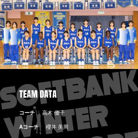
TEAM DATA
コーチ
高木 優子
Aコーチ
櫻井 美周