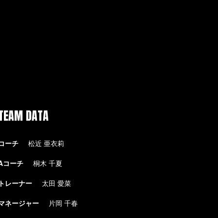
TEAM DATA
コーチ
松近 亜衣莉
Aコーチ
桐木 千夏
トレーナー
太田 愛菜
マネージャー
片岡 千春