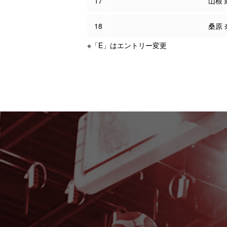
17
山根 
18
桑原 
※「E」はエントリー変更