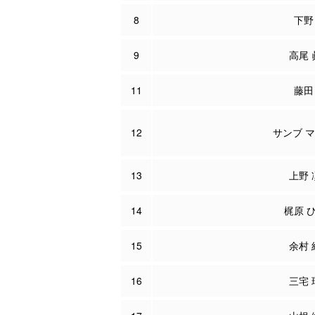
8
下野
9
高尾 
11
藤田
12
サンブ マ
13
上野 
14
梶原 
15
余村 
16
三宅 