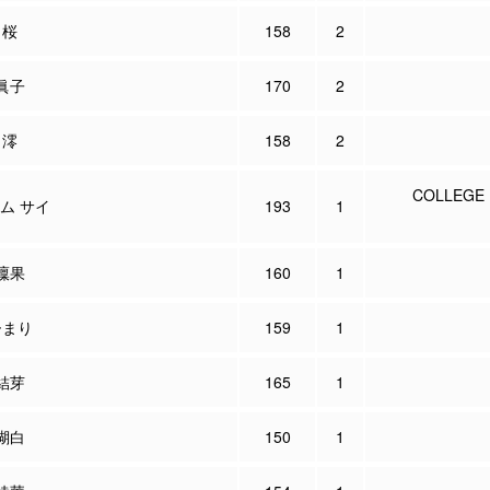
 桜
158
2
眞子
170
2
 澪
158
2
COLLEGE 
ム サイ
193
1
凜果
160
1
ひまり
159
1
結芽
165
1
瑚白
150
1