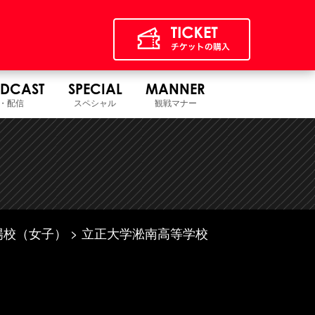
DCAST
SPECIAL
MANNER
・配信
スペシャル
観戦マナー
場校（女子）
立正大学淞南高等学校