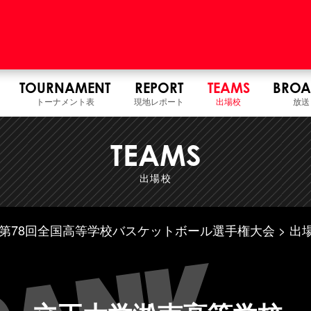
TOURNAMENT
REPORT
TEAMS
BROA
トーナメント表
現地レポート
出場校
放送
TEAMS
出場校
7年度 第78回全国高等学校バスケットボール選手権大会
出