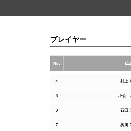
プレイヤー
No.
氏
4
村上 
5
小倉 
6
石田 
7
奥川 