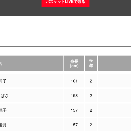
バスケットLIVEで観る
身長
学
名
(cm)
年
莉子
161
2
つばさ
153
2
璃子
157
2
優月
157
2