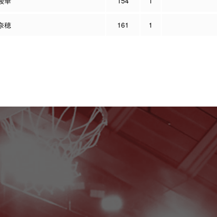
綾華
154
1
奈穂
161
1