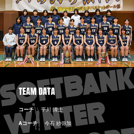
TEAM DATA
コーチ
平川 清士
Aコーチ
今石 紗弥加