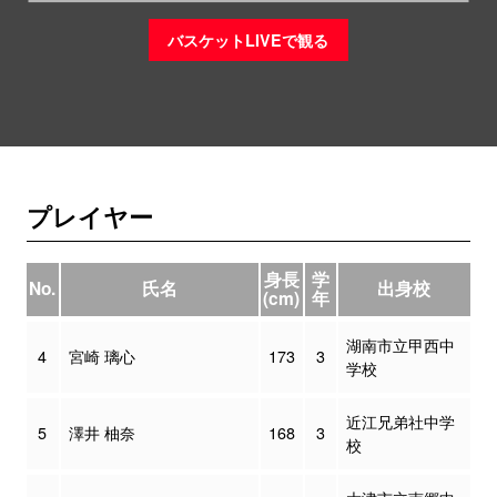
バスケットLIVEで観る
プレイヤー
身長
学
No.
氏名
出身校
(cm)
年
湖南市立甲西中
4
宮崎 璃心
173
3
学校
近江兄弟社中学
5
澤井 柚奈
168
3
校