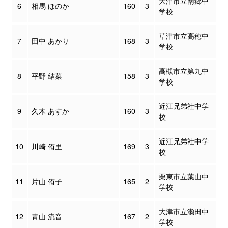
大津市立南郷中
6
相馬 ほのか
160
3
学校
草津市立高穂中
7
田中 あかり
168
3
学校
高槻市立第九中
8
平野 結菜
158
3
学校
近江兄弟社中学
9
久木 あすか
160
3
校
近江兄弟社中学
10
川崎 侑里
169
3
校
栗東市立葉山中
11
片山 侑子
165
2
学校
大津市立瀬田中
12
青山 流音
167
2
学校