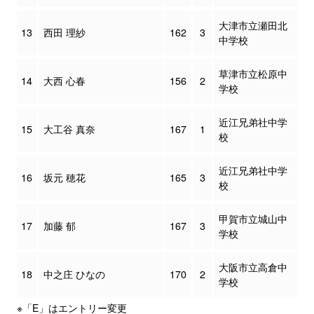
大津市立瀬田北
13
西田 理紗
162
3
中学校
草津市立松原中
14
大西 心春
156
2
学校
近江兄弟社中学
15
大工谷 真奈
167
1
校
近江兄弟社中学
16
坂元 穂花
165
3
校
甲賀市立城山中
17
加藤 郁
167
3
学校
大阪市立高倉中
18
中之庄 ひなの
170
2
学校
※「E」はエントリー変更