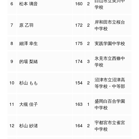
白山市立美川中
6
松本 璃音
160
2
学校
岸和田市立桜台
7
原 乙羽
172
2
中学校
8
細澤 幸生
175
2
実践学園中学校
氷見市立西條中
9
的場 梨緒
174
3
学校
沼津市立沼津高
10
杉山 もも
154
2
等学校・中等部
盛岡白百合学園
11
大槻 佳子
163
1
中学校
宇都宮市立雀宮
12
杉山 紗渚
164
2
中学校