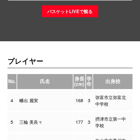
バスケットLIVEで観る
プレイヤー
身長
学
No.
氏名
出身校
(cm)
年
弥富市立弥富北
4
幡出 麗実
168
3
中学校
摂津市立第一中
5
三輪 美良々
177
3
学校