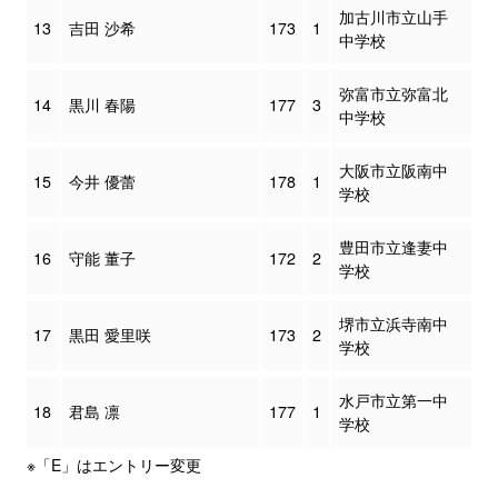
加古川市立山手
13
吉田 沙希
173
1
中学校
弥富市立弥富北
14
黒川 春陽
177
3
中学校
大阪市立阪南中
15
今井 優蕾
178
1
学校
豊田市立逢妻中
16
守能 董子
172
2
学校
堺市立浜寺南中
17
黒田 愛里咲
173
2
学校
水戸市立第一中
18
君島 凛
177
1
学校
※「E」はエントリー変更