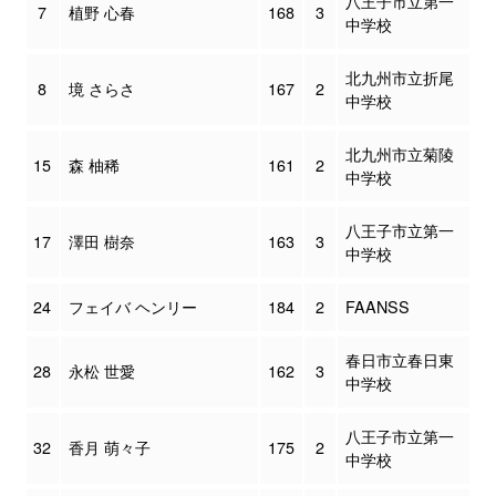
八王子市立第一
7
植野 心春
168
3
中学校
北九州市立折尾
8
境 さらさ
167
2
中学校
北九州市立菊陵
15
森 柚稀
161
2
中学校
八王子市立第一
17
澤田 樹奈
163
3
中学校
24
フェイバ ヘンリー
184
2
FAANSS
春日市立春日東
28
永松 世愛
162
3
中学校
八王子市立第一
32
香月 萌々子
175
2
中学校