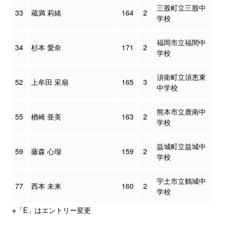
三股町立三股中
33
蔵満 莉緒
164
2
学校
福岡市立福間中
34
杉本 愛奈
171
2
学校
須衛町立須恵東
52
上牟田 采扇
165
3
中学校
熊本市立鹿南中
55
楢崎 亜美
163
2
学校
益城町立益城中
59
藤森 心瑠
159
2
学校
宇土市立鶴城中
77
西本 未来
160
2
学校
※「E」はエントリー変更