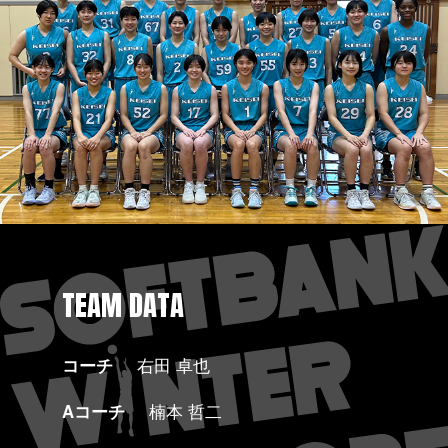
TEAM DATA
コーチ
右田 卓也
Aコーチ
楠本 哲二