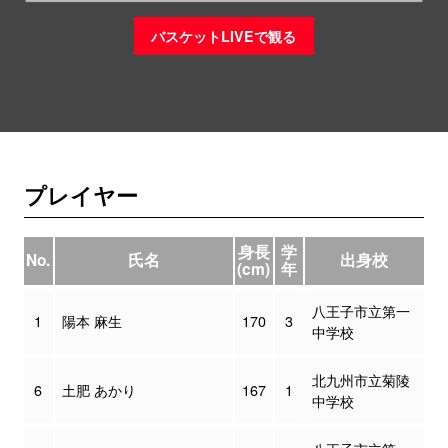
バスケットLIVEで観る
プレイヤー
身長
学
No.
氏名
出身校
(cm)
年
八王子市立第一
1
陽本 麻生
170
3
中学校
北九州市立菊陵
6
土肥 あかり
167
1
中学校