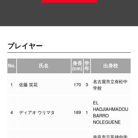
プレイヤー
身長
学
No.
氏名
出身校
(cm)
年
名古屋市立有松中
1
佐藤 笑花
170
3
学校
EL
HADJIAHMADOU
4
ディアオ ウリマタ
189
1
BARRO
NOLEGUENE
奈良市立富雄中学