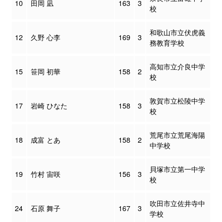
10
田岡 凪
163
3
校
和歌山市立伏虎義
12
久野 心李
169
3
務教育学校
高知市立介良中学
15
笹岡 初華
158
2
校
敦賀市立松陵中学
17
岩崎 ひなた
158
3
校
荒尾市立荒尾海陽
18
成富 とあ
158
2
中学校
貝塚市立第一中学
19
竹村 宙咲
156
3
校
吹田市立佐井寺中
24
石原 舞子
167
3
学校