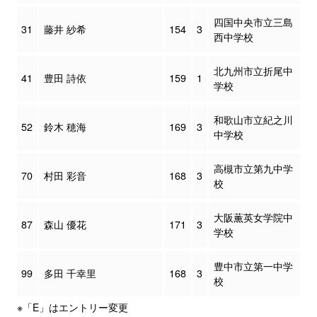
四国中央市立三島
31
藤井 紗希
154
3
西中学校
北九州市立折尾中
41
豊田 詩依
159
1
学校
和歌山市立紀之川
52
鈴木 穂海
169
3
中学校
高槻市立第九中学
70
村田 彩音
168
3
校
大阪薫英女学院中
87
森山 優花
171
3
学校
豊中市立第一中学
99
多田 千幸里
168
3
校
※「E」はエントリー変更