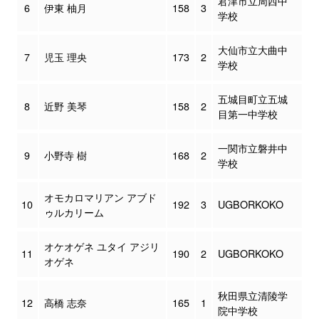
君津市立周西中
6
伊東 柚月
158
3
学校
大仙市立大曲中
7
児玉 理央
173
2
学校
五城目町立五城
8
近野 美琴
158
2
目第一中学校
一関市立磐井中
9
小野寺 樹
168
2
学校
オモカロマリアン アブド
10
192
3
UGBORKOKO
ゥルカリーム
オケオゲネ ユタイ アジリ
11
190
2
UGBORKOKO
オゲネ
秋田県立清陵学
12
高橋 志奈
165
1
院中学校