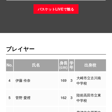
バスケットLIVEで観る
プレイヤー
身長
学
No.
氏名
出身校
(cm)
年
大崎市立古川南
4
伊藤 伶奈
169
3
中学校
陸前高田市立東
5
菅野 愛裡
162
3
中学校