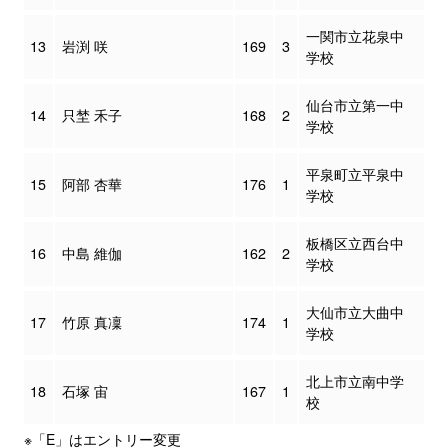
一関市立花泉中
13
岩渕 咲
169
3
学校
仙台市立第一中
14
只埜 禾子
168
2
学校
平泉町立平泉中
15
阿部 杏華
176
1
学校
板橋区立西台中
16
中島 維伽
162
2
学校
大仙市立大曲中
17
竹原 真凜
174
1
学校
北上市立南中学
18
石塚 宙
167
1
校
※「E」はエントリー変更