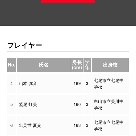
プレイヤー
身長
学
No.
氏名
出身校
(cm)
年
七尾市立七尾中
4
山本 弥音
169
3
学校
白山市立美川中
5
鷲尾 虹美
160
3
学校
七尾市立七尾中
6
出見世 夏光
163
3
学校