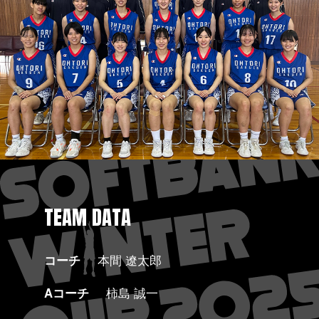
TEAM DATA
コーチ
本間 遼太郎
Aコーチ
柿島 誠一