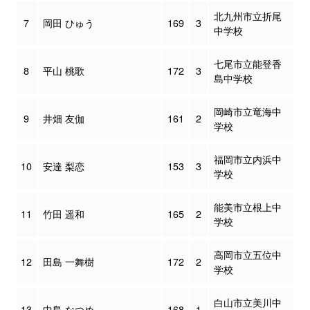
北九州市立折尾
7
岡田 ひゅう
169
3
中学校
七尾市立能登香
8
平山 桃歌
172
3
島中学校
岡崎市立竜海中
9
井畑 友伽
161
2
学校
福岡市立内浜中
10
安達 梨恋
153
3
学校
能美市立根上中
11
竹田 遥和
165
2
学校
高岡市立五位中
12
田島 一舞樹
172
2
学校
白山市立美川中
13
中島 なつめ
168
1