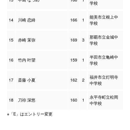
学校
能美市立根上中
14
川崎 恋綺
166
1
学校
那覇市立金城中
15
赤崎 茉弥
169
3
学校
半田市立亀崎中
16
竹内 叶望
159
1
学校
福井市立灯明寺
17
斎藤 小夏
162
2
中学校
永平寺町立松岡
18
刀祢 深悠
160
1
中学校
※「E」はエントリー変更