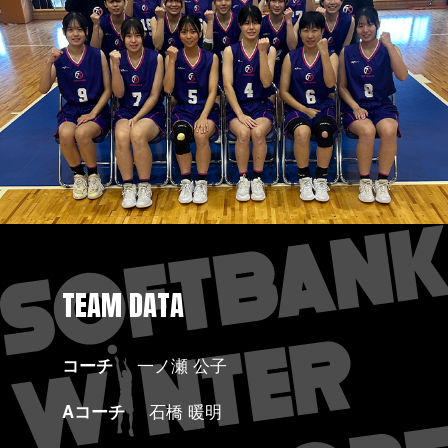
TEAM DATA
コーチ
一ノ瀬 公子
Aコーチ
石橋 暖明