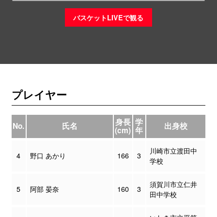
バスケットLIVEで観る
プレイヤー
身長
学
No.
氏名
出身校
(cm)
年
川崎市立渡田中
4
野口 あかり
166
3
学校
須賀川市立仁井
5
阿部 晏奈
160
3
田中学校