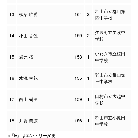
郡山市立郡山第
13
柳沼 唯愛
164
2
四中学校
矢吹町立矢吹中
14
小山 音色
159
2
学校
いわき市立植田
15
岩元 桜
153
1
中学校
郡山市立郡山第
16
水流 幸花
155
1
三中学校
田村市立大越中
17
白土 樹里
159
1
学校
郡山市立小原田
18
井堀 美涼
156
1
中学校
※「E」はエントリー変更