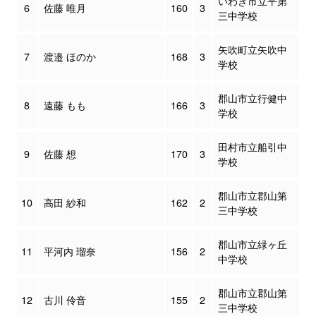
いわき市立平第
6
佐藤 唯月
160
3
三中学校
矢吹町立矢吹中
7
渡邉 ほのか
168
3
学校
郡山市立行健中
8
遠藤 もも
166
3
学校
田村市立船引中
9
佐藤 想
170
3
学校
郡山市立郡山第
10
高田 紗和
162
2
三中学校
郡山市立緑ヶ丘
11
平河内 瑠奈
156
2
中学校
郡山市立郡山第
12
古川 伶音
155
2
三中学校