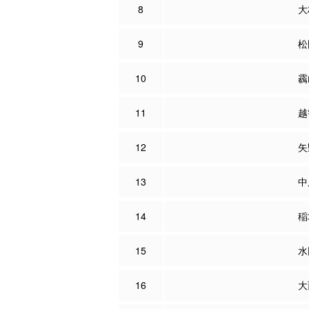
8
大
9
松
10
靏
11
越
12
矢
13
中
14
稲
15
水
16
大