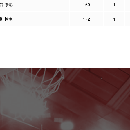
谷 陽彩
160
1
川 愉生
172
1