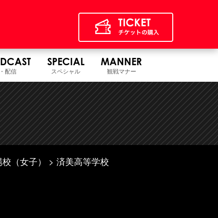
DCAST
SPECIAL
MANNER
・配信
スペシャル
観戦マナー
場校（女子）
済美高等学校