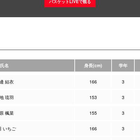
バスケットLIVEで観る
氏名
身長
(cm)
学年
邊 結衣
166
3
地 琉羽
153
3
原 楓菜
155
3
田 いちご
166
3