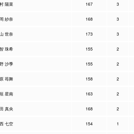
村 陽菜
167
3
岡 紗奈
168
3
山 世奈
173
3
智 珠希
155
2
野 沙季
155
2
原 苺舞
158
2
垣 星南
163
2
田 真央
168
2
西 七空
154
1