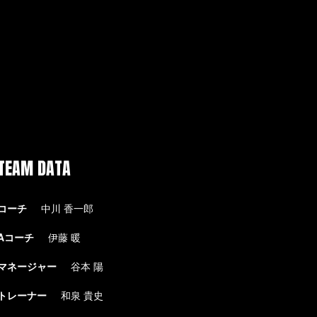
TEAM DATA
コーチ
中川 香一郎
Aコーチ
伊藤 暖
マネージャー
谷本 陽
トレーナー
和泉 貴史