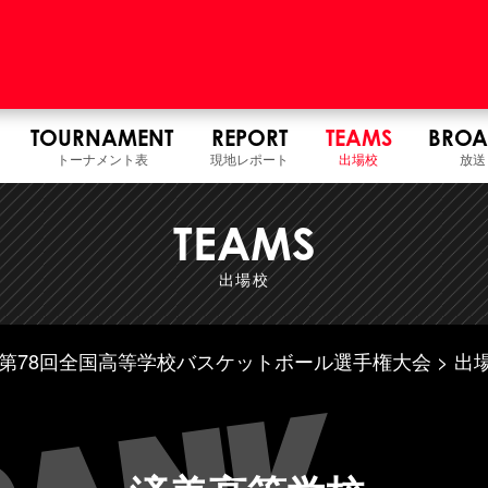
TOURNAMENT
REPORT
TEAMS
BROA
トーナメント表
現地レポート
出場校
放送
TEAMS
出場校
7年度 第78回全国高等学校バスケットボール選手権大会
出